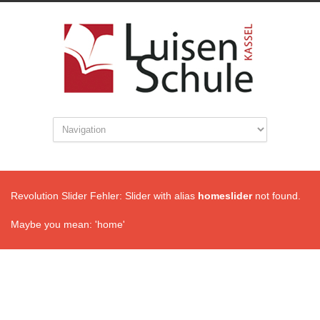
Revolution Slider Fehler: Slider with alias
homeslider
not found.
Maybe you mean: 'home'