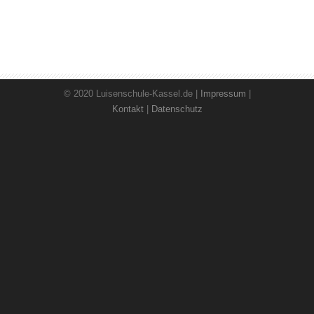
© 2020 Luisenschule-Kassel.de |
Impressum
|
Kontakt
|
Datenschutz